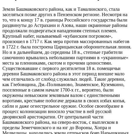
Земли Башмаковского района, как и Тамалинского, стала
заселяться позже других в Пензенском регионе. Несмотря на
то, что к концу 17 в. границы Российского государства были
раздвинуты до Астрахани и Азова, наши окраинные районы
продолжали подвергаться нападениям степных племен.
Крупный набег, называемый «кубанским погромом»,
произошел в 1717 г. Как мера против массированных набегов
в 1722 г. была построена Царицынская оборонительная линия.
Но и в дальнейшем, до середины 18 в., степные грабители
самочинно врывались небольшими партиями в «украинные»
места за пленниками, скотом и прочими ценностями.
Существовавшие с первого десятилетия 18 в. помещичьи
деревни Башмаковского района в этот период внешне мало
чем отличались от слобод служилых людей. Такие деревни,
как Глебовщина, Дм.-Поливаново, Знаменское, Куземкино,
поселенные в самом начале 1700-х гг., вероятно, были
окружены невысоким земляным валом с единственными
воротами, крестьяне побогаче держали в своих избах копья,
сабли и даже огнестрельное оружие. Особое своеобразие в
процесс колонизации вносило участие в ней русской
дворянской аристократии. От центральной части
Башмаковского района, на северо-восток, с выплеском в
пределы Земетчинского и на юг до Вороны, Хопра и
Медведицы, находились земли отпрысков бояр Нарышкиных,