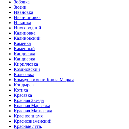
Зобовка
Зюзин
Ивановка
Иванчиновка
Ильинка
Иногородний
Калиновка
Калиновский
Каменка
Каменный
Кандиевка
Кандиевка
Кирилловка
Козиновский
Колесовка
Коммуна имени Карла Маркса
Кондырев
Котиха
Красавка
Красная Звезда
Красная Марьевка
Красная Матвеевка
Красное знамя
Краснознаменский
Красные луга,