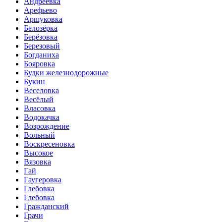
Андреевка
Арефьево
Аршуковка
Белозёрка
Берёзовка
Березовый
Богданиха
Бояровка
Будки железнодорожные
Букин
Веселовка
Весёлый
Власовка
Водокачка
Возрождение
Вольный
Воскресеновка
Высокое
Вязовка
Гай
Гаугеровка
Глебовка
Глебовка
Гражданский
Грачи