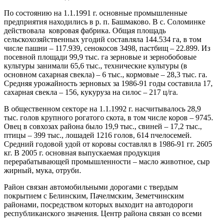
По состоянию на 1.1.1991 г. основные промышленные
предприятия находились в р. п. Башмаково. В с. Соломинке
действовала ковровая фабрика. Общая площадь
сельскохозяйственных угодий составляла 144.534 га, в том
числе пашни – 117.939, сенокосов 3498, пастбищ – 22.899. Из
посевной площади 99,9 тыс. га зерновые и зернобобовые
культуры занимали 65,6 тыс., технические культуры (в
основном сахарная свекла) – 6 тыс., кормовые – 28,3 тыс. га.
Средняя урожайность зерновых за 1986-91 годы составила 17,
сахарная свекла – 156, кукуруза на силос – 217 ц/га.
В общественном секторе на 1.1.1992 г. насчитывалось 28,9
тыс. голов крупного рогатого скота, в том числе коров – 9745.
Овец в совхозах района было 19,9 тыс., свиней – 17,2 тыс.,
птицы – 399 тыс., лошадей 1216 голов, 614 пчелосемей.
Средний годовой удой от коровы составлял в 1986-91 гг. 2605
кг. В 2005 г. основная выпускаемая продукция
перерабатывающей промышленности – масло животное, сыр
жирный, мука, отруби.
Район связан автомобильными дорогами с твердым
покрытием с Белинским, Пачелмским, Земетчинским
районами, посредством которых выходит на автодороги
республиканского значения. Центр района связан со всеми