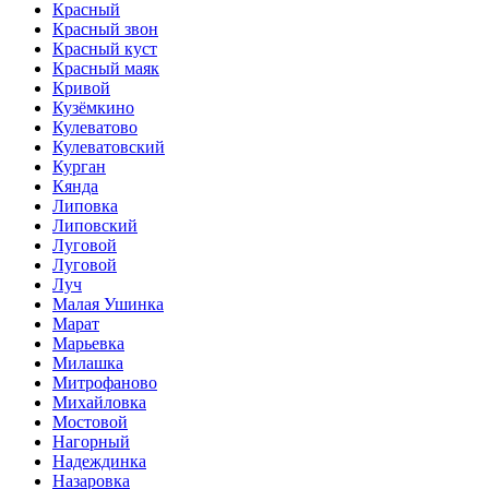
Красный
Красный звон
Красный куст
Красный маяк
Кривой
Кузёмкино
Кулеватово
Кулеватовский
Курган
Кянда
Липовка
Липовский
Луговой
Луговой
Луч
Малая Ушинка
Марат
Марьевка
Милашка
Митрофаново
Михайловка
Мостовой
Нагорный
Надеждинка
Назаровка