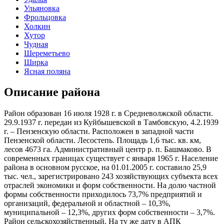
Ульяновка
Фрольцовка
Холкин
Хутор
Чудная
Шереметьево
Ширка
Ясная поляна
Описание района
Район образован 16 июля 1928 г. в Средневолжской области.
29.9.1937 г. передан из Куйбышевской в Тамбовскую, 4.2.1939
г. – Пензенскую области. Расположен в западной части
Пензенской области. Лесостепь. Площадь 1,6 тыс. кв. км,
лесов 4673 га. Административный центр р. п. Башмаково. В
современных границах существует с января 1965 г. Население
района в основном русское, на 01.01.2005 г. составило 25,9
тыс. чел., зарегистрировано 243 хозяйствующих субъекта всех
отраслей экономики и форм собственности. На долю частной
формы собственности приходилось 73,7% предприятий и
организаций, федеральной и областной – 10,3%,
муниципальной – 12,3%, других форм собственности – 3,7%.
Район сельскохозяйственный. На ту же дату в АПК