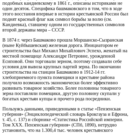
подобных кандиевскому в 1861 г., описаны историками не
один десяток. Специфика башмаковского в том, что в ходе
этого восстания впервые в истории крестьянской России был
поднят красный флаг как символ борьбы за волю (см.
Кандиевка), ставшему одним из государственных символов
второй державы мира – СССР.
В 1874 г. через Башмаково прошла Моршанско-Сызранская
(ныне Куйбышевская) железная дорога. Инициатором ее
строительства был Михаил Михайлович Эспехо, женатый на
местной помещице Александре Петровне, урожденной
Есиповой. Они торговали зерном, поэтому создавали себе
условия для вывоза крупных партий зерна. По окончании
строительства на станции Башмаково в 1912-14 гг.
хлебоприемного пункта помещики и крестьяне района
получило возможность экономически более эффективно
развивать товарное хозяйство. Более половины товарного
зерна поставляли помещики, другую половину скупали у
богатых крестьян купцы и прочего рода посредники.
Пользуясь данными, приведенными в статье «Пензенская
губерния» (Энциклопедический словарь Брокгауза и Ефрона,
т. 45, с. 137) и сборнике «Статистика Российской империи.
Том ХХХ. Пензенская губерния» (СПб, 1890), нетрудно
установить, что на 1.300,4 тыс. человек крестьянского