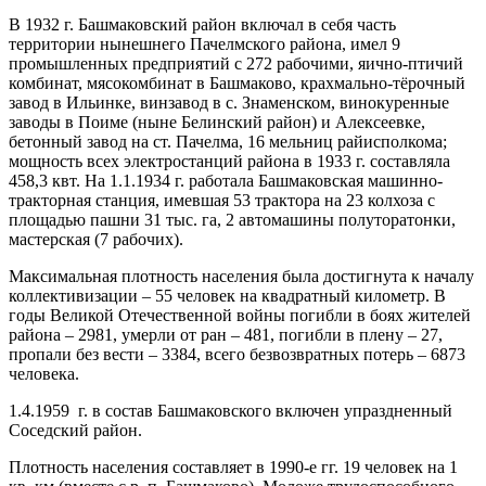
В 1932 г. Башмаковский район включал в себя часть
территории нынешнего Пачелмского района, имел 9
промышленных предприятий с 272 рабочими, яично-птичий
комбинат, мясокомбинат в Башмаково, крахмально-тёрочный
завод в Ильинке, винзавод в с. Знаменском, винокуренные
заводы в Поиме (ныне Белинский район) и Алексеевке,
бетонный завод на ст. Пачелма, 16 мельниц райисполкома;
мощность всех электростанций района в 1933 г. составляла
458,3 квт. На 1.1.1934 г. работала Башмаковская машинно-
тракторная станция, имевшая 53 трактора на 23 колхоза с
площадью пашни 31 тыс. га, 2 автомашины полуторатонки,
мастерская (7 рабочих).
Максимальная плотность населения была достигнута к началу
коллективизации – 55 человек на квадратный километр. В
годы Великой Отечественной войны погибли в боях жителей
района – 2981, умерли от ран – 481, погибли в плену – 27,
пропали без вести – 3384, всего безвозвратных потерь – 6873
человека.
1.4.1959 г. в состав Башмаковского включен упраздненный
Соседский район.
Плотность населения составляет в 1990-е гг. 19 человек на 1