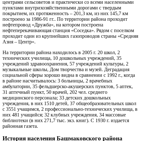
центрами сельсоветов и практически со всеми населенными
пунктами внутрихозяйственными дорогами с твердым
покрытием, их протяженность – 201,3 км, из них 145,7 км
построено за 1986-91 гг.. По территории района проходит
нефтепровод «Дружба», на котором построена
нефтеперекачивающая станция «Соседка». Рядом с поселком
проходит один из крупнейших газопроводов страны «Средняя
Азия – Центр».
На территории района находилось в 2005 г. 20 школ, 2
технических училища, 10 дошкольных учреждений, 35
учреждений здравоохранения, 57 учреждений культуры, 2
музыкальные школы, Дом творчества и музей. Деградация
социальной сферы хорошо видна в сравнении с 1992 г., когда
в районе насчитывалось: 3 больницы, 2 врачебных
амбулатории, 35 фельдшерско-акушерских пунктов, 5 аптек,
31 аптечный пункт, 50 врачей, 202 чел. среднего
медицинского персонала; 33 детских дошкольных
учреждения, в них 1510 детей, 37 общеобразовательных школ
с 3551 учащимся, 2 профессионально-технических училища, в
них 481 учащийся; 32 клубных учреждения, 34 массовые
библиотеки (в них 271,7 тыс. экз. книг). С 1930 г. издается
районная газета.
История населения Башмаковского района