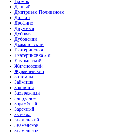
Громок
Дачный
Дмитриево-Поливаново
Долгий
Дрофино
Дружный
Дубовая
Дубовский
Дьяконовский
Екатериновка
Екатериновка 2-я
Ермаковский
Жигановский
Журавлевский
За темпы
Займище
Заливной
Заовражный
Запрудное
Заражёный
Заречный
Змиевка
Знаменский
Знаменское
Знаменское