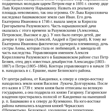
подаренных молодым царем Петром еще в 1691 г. своему дяде
Льву Кирилловичу Нарышкину. Назвать их реальную
площадь невозможно, так она огромна. От Льва Кирилловича
наследовал башмаковские земли сын Иван. Его дочь
Екатерина Ивановна в 1746 г. вышла замуж за Кирилла
Григорьевича Разумовского. Часть нарышкинской дачи
оказалась с этого времени за Разумовскими (Алексеевка,
Петровское, Высокое и др.). У них было пятеро детей, две
дочери и три сына (Алексей, Андрей и Григорий). К тому же
Екатерина Ивановна фактически удочерила племянницу, дочь
сестры Анны, которая стала ее любимицей, и завещала ей
часть наследства. Управляющим имением Алексея
Кирилловича Разумовского в Башмаковском районе стал Петр
Беляев, отец двух известных декабристов Александра (1803–
1887) и Петра (1805–1884). Контора управляющего в начале 19
в. находилась в с. Ершове, ныне Белинского района.
От центра района, от Кандиевки, к северу и северо-востоку
находились земли князя Василия Лукича Долгорукова. После
его казни в 1739 г. земли князя были отписаны на великую
государыню, а она подарила их князю Гагарину. Гагаринские
владения простирались полосой от Кандиевки на нынешний
р. п. Башмаково и к северу до Куземкино. На юго-востоке
района начинались владения князей Черкасских
(Шереметьево, Белозерка), уходившие на территорию