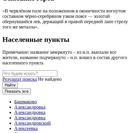
«В червлёном поле на положенном в оконечности вогнутом
составном чёрно-серебряном узком поясе — золотой
обернувшийся лев, держащий в правой передней лапе стрелу
того же металла».
Населенные пункты
Примечание: название
зачеркнуто
– из н.п. выехали все
жители, название
подчеркнуто
– н.п. вошел в состав другого
населенного пункта
Результат поиска
Не найдено
Найти
Показать все
Башмаково
Александровка
Александровка
Александровка
Александровский
Алексеевка