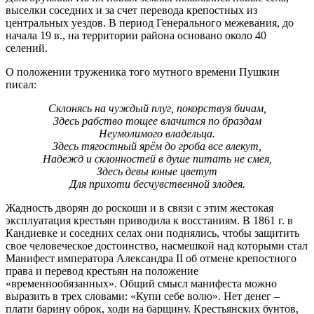
выселки соседних и за счет перевода крепостных из
центральных уездов. В период Генерального межевания, до
начала 19 в., на территории района основано около 40
селений.
О положении труженика того мутного времени Пушкин
писал:
Склонясь на чуждый плуг, покорствуя бичам,
Здесь рабство тощее влачится по браздам
Неумолимого владельца.
Здесь тягостный ярём до гроба все влекут,
Надежд и склонностей в душе питать не смея,
Здесь девы юные цветут
Для прихоти бесчувственной злодея.
Жадность дворян до роскоши и в связи с этим жестокая
эксплуатация крестьян приводила к восстаниям. В 1861 г. в
Кандиевке и соседних селах они поднялись, чтобы защитить
свое человеческое достоинство, насмешкой над которыми стал
Манифест императора Александра II об отмене крепостного
права и перевод крестьян на положение
«временнообязанных». Общий смысл манифеста можно
выразить в трех словами: «Купи себе волю». Нет денег –
плати барину оброк, ходи на барщину. Крестьянских бунтов,