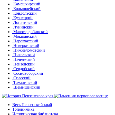
Камешкирский
Колышлейский
Кондольский
Кузнецкий
Лопатинский
Лунинский
Малосердобинский
Мокшанский
Наровчатский
Неверкинский
Нижнеломовский
Никольский
Пачелмский
Пензенский
Сердобский
Сосновоборский
Спасский
Тамалинский
Шемышейский
Весь Пензенский край
Топонимика
Историческая библиотека