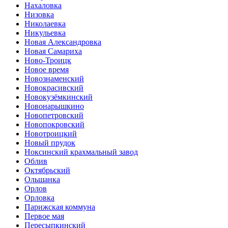
Нахаловка
Низовка
Николаевка
Никульевка
Новая Александровка
Новая Самариха
Ново-Троицк
Новое время
Новознаменский
Новокрасивский
Новокузёмкинский
Новонарышкино
Новопетровский
Новопокровский
Новотроицкий
Новый прудок
Ноксинский крахмальный завод
Облив
Октябрьский
Ольшанка
Орлов
Орловка
Парижская коммуна
Первое мая
Пересыпкинский