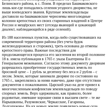
Белинского района, к с. Поим. В пределах Башмаковского
лишь кое-где попадались селения уездного дворянства, не
выше воеводского звания. Крупные землевладельцы
доставили на башмаковские черноземы многолюдные
колонии крепостных из своих старинных владений в Центре
России и мещёрских мест (отсюда якающий и цокающий
диалект, наблюдающийся в ряде селений).
Из 188 населенных пунктов, когда-либо существовавших на
современной территории района (без учета будок
железнодорожных и сторожек), треть основана до отмены
крепостного права. Важные последствия для
продолжающегося процесса его заселения во второй половине
18 в. имела публикация в 1765 г. указа Екатерины II о
Генеральном межевании. Согласно этому документу дворянам
разрешалось приобретение государственных земель по
бросовой цене – 1 рубль за десятину без леса и 2 рубля – с
лесом. Земли, которые занимали дворяне по состоянию на
1765 г., закреплялись за ними навечно, даже при отсутствии
документов о пожаловании. Царский указ на деле привел к
многочисленным конфликтам землевладельцев по поводу
спорных земель. Верх одерживали, как правило, более
родовитые, имевшие хорошие связи в высшем свете – те же
Нарышкины, Разумовские, Черкасские, Гагарины,
Долгоруковы. На их новых землях появлялись новые села,