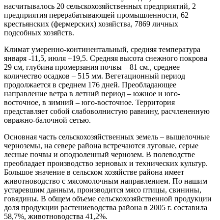
насчитывалось 20 сельскохозяйственных предприятий, 2
предприятия перерабатывающей промышленности, 62
крестьянских (фермерских) хозяйства, 7869 личных
подсобных хозяйств.
Климат умеренно-континентальный, средняя температура
января -11,5, июля +19,5. Средняя высота снежного покрова
29 см, глубина промерзания почвы – 81 см., среднее
количество осадков – 515 мм. Вегетационный период
продолжается в среднем 176 дней. Преобладающее
направление ветра в летний период – южное и юго-
восточное, в зимний – юго-восточное. Территория
представляет собой слабоволнистую равнину, расчлененную
овражно-балочной сетью.
Основная часть сельскохозяйственных земель – выщелочные
черноземы, на севере района встречаются луговые, серые
лесные почвы и оподзоленный чернозем. В полеводстве
преобладает производство зерновых и технических культур.
Большое значение в сельском хозяйстве района имеет
животноводство с мясомолочным направлением. По нашим
устаревшим данным, производится мясо птицы, свинины,
говядины. В общем объеме сельскохозяйственной продукции
доля продукции растениеводства района в 2005 г. составила
58,7%, животноводства 41,2%.