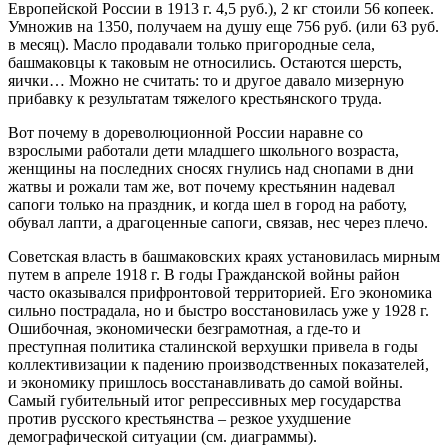
Европейской России в 1913 г. 4,5 руб.), 2 кг стоили 56 копеек.
Умножив на 1350, получаем на душу еще 756 руб. (или 63 руб.
в месяц). Масло продавали только пригородные села,
башмаковцы к таковым не относились. Остаются шерсть,
яички… Можно не считать: то и другое давало мизерную
прибавку к результатам тяжелого крестьянского труда.
Вот почему в дореволюционной России наравне со
взрослыми работали дети младшего школьного возраста,
женщины на последних сносях гнулись над снопами в дни
жатвы и рожали там же, вот почему крестьянин надевал
сапоги только на праздник, и когда шел в город на работу,
обувал лапти, а драгоценные сапоги, связав, нес через плечо.
Советская власть в башмаковских краях установилась мирным
путем в апреле 1918 г. В годы Гражданской войны район
часто оказывался прифронтовой территорией. Его экономика
сильно пострадала, но и быстро восстановилась уже у 1928 г.
Ошибочная, экономически безграмотная, а где-то и
преступная политика сталинской верхушки привела в годы
коллективизации к падению производственных показателей,
и экономику пришлось восстанавливать до самой войны.
Самый губительный итог репрессивных мер государства
против русского крестьянства – резкое ухудшение
демографической ситуации (см. диаграммы).