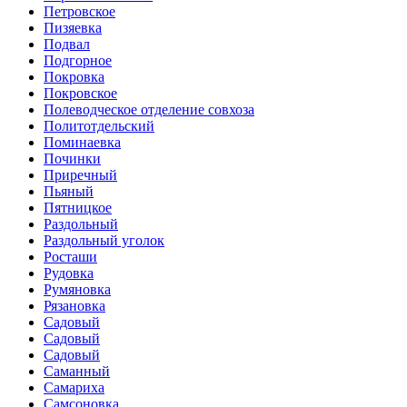
Петровское
Пизяевка
Подвал
Подгорное
Покровка
Покровское
Полеводческое отделение совхоза
Политотдельский
Поминаевка
Починки
Приречный
Пьяный
Пятницкое
Раздольный
Раздольный уголок
Росташи
Рудовка
Румяновка
Рязановка
Садовый
Садовый
Садовый
Саманный
Самариха
Самсоновка