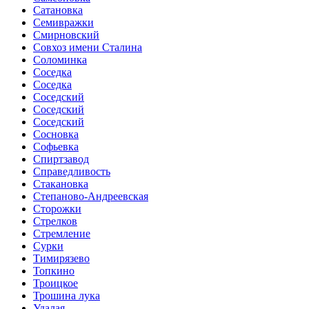
Сатановка
Семивражки
Смирновский
Совхоз имени Сталина
Соломинка
Соседка
Соседка
Соседский
Соседский
Соседский
Сосновка
Софьевка
Спиртзавод
Справедливость
Стакановка
Степаново-Андреевская
Сторожки
Стрелков
Стремление
Сурки
Тимирязево
Топкино
Троицкое
Трошина лука
Удалая