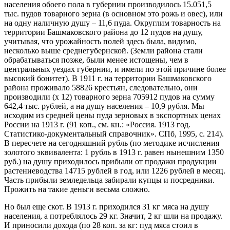
населения обоего пола в губернии производилось 15.051,5
тыс. пудов товарного зерна (в основном это рожь и овес), или
на одну наличную душу – 11,6 пуда. Округлим товарность на
территории Башмаковского района до 12 пудов на душу,
учитывая, что урожайность полей здесь была, видимо,
несколько выше среднегубернской. (Земли района стали
обрабатываться позже, были менее истощены, чем в
центральных уездах губернии, и имели по этой причине более
высокий бонитет). В 1911 г. на территории Башмаковского
района проживало 58826 крестьян, следовательно, они
производили (х 12) товарного зерна 705912 пудов на сумму
642,4 тыс. рублей, а на душу населения – 10,9 рубля. Мы
исходим из средней цены пуда зерновых в экспортных ценах
России на 1913 г. (91 коп., см. кн.: «Россия. 1913 год.
Статистико-документальный справочник». СПб, 1995, с. 214).
В пересчете на сегодняшний рубль (по методике исчисления
золотого эквивалента: 1 рубль в 1913 г. равен нынешним 1350
руб.) на душу приходилось прибыли от продажи продукции
растениеводства 14715 рублей в год, или 1226 рублей в месяц.
Часть прибыли земледельца забирали купцы и посредники.
Прожить на такие деньги весьма сложно.
Но был еще скот. В 1913 г. приходился 31 кг мяса на душу
населения, а потреблялось 29 кг. Значит, 2 кг шли на продажу.
И приносили дохода (по 28 коп. за кг: пуд мяса стоил в