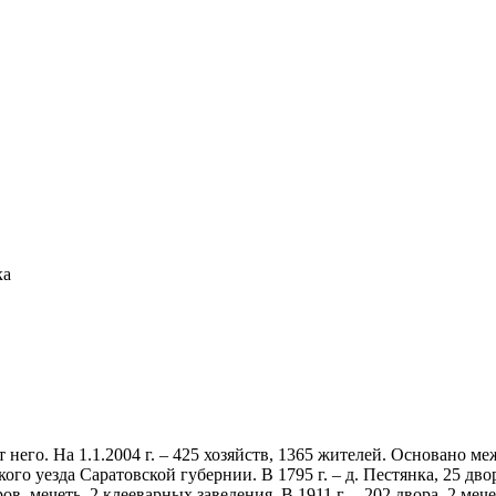
ка
от него. На 1.1.2004 г. – 425 хозяйств, 1365 жителей. Основано 
кого уезда Саратовской губернии. В 1795 г. – д. Пестянка, 25 дв
ров, мечеть, 2 клееварных заведения. В 1911 г. – 202 двора, 2 меч