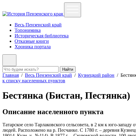
Весь Пензенский край
Топонимика
Историческая библиотека
Отказные книги
Хроника портала
Найти
Главная
/
Весь Пензенский край
/
Кузнецкий район
/
Бестян
к списку населенных пунктов
Бестянка (Бистан, Пестянка)
Описание населенного пункта
Татарское село Тарлаковского сельсовета, в 2 км к юго-западу 
людей. Расположено на р. Песчанке. С 1780 г. – деревня Кузнец
19014, Кузн. у., №114). В 1877 г. – Сюзюмской волости, 100 дво