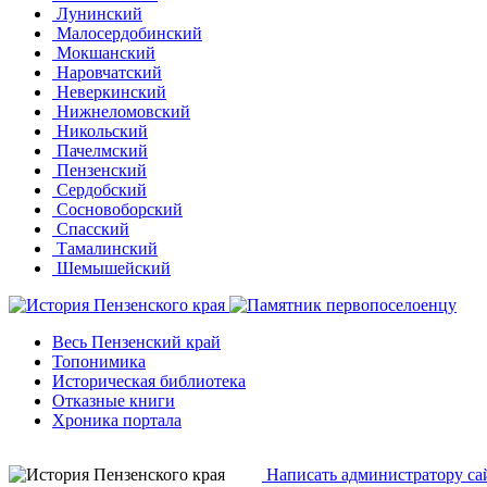
Лунинский
Малосердобинский
Мокшанский
Наровчатский
Неверкинский
Нижнеломовский
Никольский
Пачелмский
Пензенский
Сердобский
Сосновоборский
Спасский
Тамалинский
Шемышейский
Весь Пензенский край
Топонимика
Историческая библиотека
Отказные книги
Хроника портала
Написать администратору са