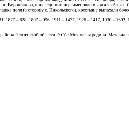
ени Ворошилова, впоследствии переименован в колхоз «Алга». Се
аспашке поля (в сторону с. Никольского), крестьяне выпахали бо
1, 1877 – 628, 1897 – 996, 1911 – 1477, 1926 – 1417, 1930 – 1693, 
 района Пензенской области. // Сб.: Моя малая родина. Матери