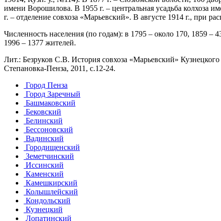
имени Ворошилова. В 1955 г. – центральная усадьба колхоза им
г. – отделение совхоза «Марьевский». В августе 1914 г., при р
Численность населения (по годам): в 1795 – около 170, 1859 – 43
1996 – 1377 жителей.
Лит.: Безруков С.В. История совхоза «Марьевский» Кузнецкого
Степановка-Пенза, 2011, с.12-24.
Город Пенза
Город Заречный
Башмаковский
Бековский
Белинский
Бессоновский
Вадинский
Городищенский
Земетчинский
Иссинский
Каменский
Камешкирский
Колышлейский
Кондольский
Кузнецкий
Лопатинский