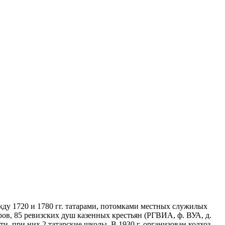
между 1720 и 1780 гг. татарами, потомками местных служилых
оров, 85 ревизских душ казенных крестьян (РГВИА, ф. ВУА, д.
ети, при них 2 татарские школы. В 1930 г. организован колхоз