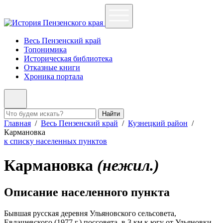
Весь Пензенский край
Топонимика
Историческая библиотека
Отказные книги
Хроника портала
Найти
Главная
/
Весь Пензенский край
/
Кузнецкий район
/
Кармановка
к списку населенных пунктов
Кармановка
(нежил.)
Описание населенного пункта
Бывшая русская деревня Ульяновского сельсовета,
Евлашевского (1977 г.) поссовета, в 3 км к югу от Ульяновки.