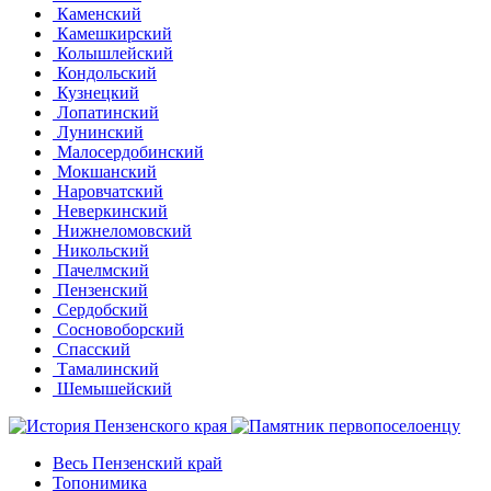
Каменский
Камешкирский
Колышлейский
Кондольский
Кузнецкий
Лопатинский
Лунинский
Малосердобинский
Мокшанский
Наровчатский
Неверкинский
Нижнеломовский
Никольский
Пачелмский
Пензенский
Сердобский
Сосновоборский
Спасский
Тамалинский
Шемышейский
Весь Пензенский край
Топонимика