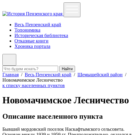
Весь Пензенский край
Топонимика
Историческая библиотека
Отказные книги
Хроника портала
Найти
Главная
/
Весь Пензенский край
/
Шемышейский район
/
Новомачимское Лесничество
к списку населенных пунктов
Новомачимское Лесничество
Описание населенного пункта
Бывший мордовский поселок Наскафтымского сельсовета.
Основан между 1939 и 1959 гг. Предположительно, оказался в