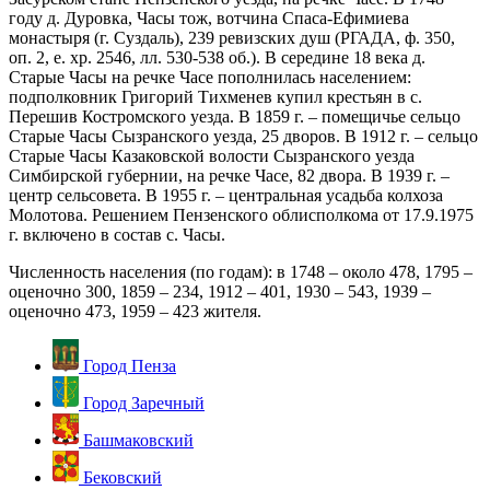
году д. Дуровка, Часы тож, вотчина Спаса-Ефимиева
монастыря (г. Суздаль), 239 ревизских душ (РГАДА, ф. 350,
оп. 2, е. хр. 2546, лл. 530-538 об.). В середине 18 века д.
Старые Часы на речке Часе пополнилась населением:
подполковник Григорий Тихменев купил крестьян в с.
Перешив Костромского уезда. В 1859 г. – помещичье сельцо
Старые Часы Сызранского уезда, 25 дворов. В 1912 г. – сельцо
Старые Часы Казаковской волости Сызранского уезда
Симбирской губернии, на речке Часе, 82 двора. В 1939 г. –
центр сельсовета. В 1955 г. – центральная усадьба колхоза
Молотова. Решением Пензенского облисполкома от 17.9.1975
г. включено в состав с. Часы.
Численность населения (по годам): в 1748 – около 478, 1795 –
оценочно 300, 1859 – 234, 1912 – 401, 1930 – 543, 1939 –
оценочно 473, 1959 – 423 жителя.
Город Пенза
Город Заречный
Башмаковский
Бековский