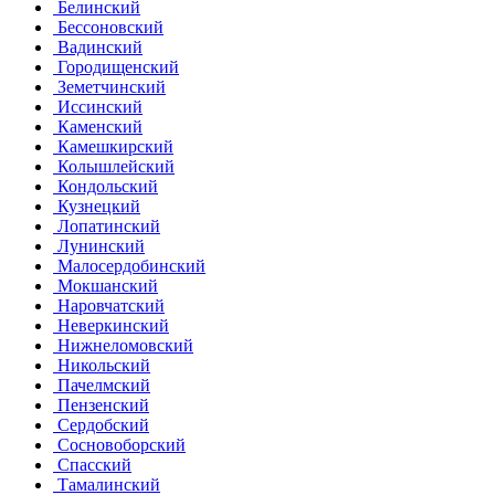
Белинский
Бессоновский
Вадинский
Городищенский
Земетчинский
Иссинский
Каменский
Камешкирский
Колышлейский
Кондольский
Кузнецкий
Лопатинский
Лунинский
Малосердобинский
Мокшанский
Наровчатский
Неверкинский
Нижнеломовский
Никольский
Пачелмский
Пензенский
Сердобский
Сосновоборский
Спасский
Тамалинский