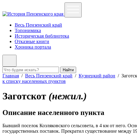
Весь Пензенский край
Топонимика
Историческая библиотека
Отказные книги
Хроника портала
Найти
Главная
/
Весь Пензенский край
/
Кузнецкий район
/
Заготс
к списку населенных пунктов
Заготскот
(нежил.)
Описание населенного пункта
Бывший поселок Козляковского сельсовета, в 4 км от него. Осн
государственных поставок. Прекратил существование между 195