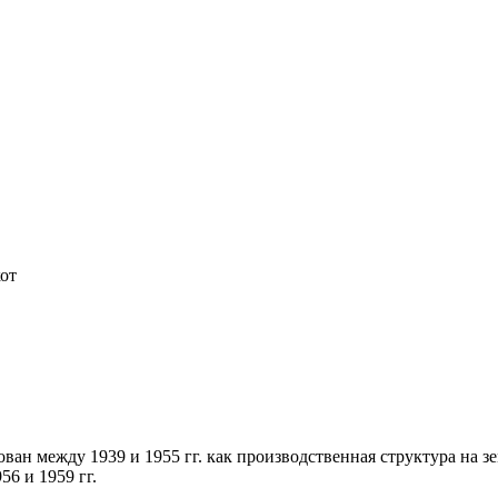
кот
ован между 1939 и 1955 гг. как производственная структура на з
6 и 1959 гг.