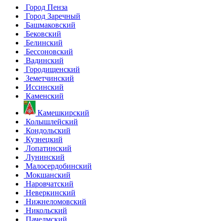
Город Пенза
Город Заречный
Башмаковский
Бековский
Белинский
Бессоновский
Вадинский
Городищенский
Земетчинский
Иссинский
Каменский
Камешкирский
Колышлейский
Кондольский
Кузнецкий
Лопатинский
Лунинский
Малосердобинский
Мокшанский
Наровчатский
Неверкинский
Нижнеломовский
Никольский
Пачелмский